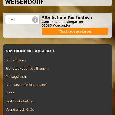
WEISENDORF
Alte Schule Kairlindach
Gasthaus und Biergarten
91085 Weisendorf
Tisch reservieren
GASTRONOMIE-ANGEBOTE
Frühstücken
Frühstücksbuffet / Brunch
Mittagstisch
Restaurant (Mittagessen)
Pizza
Fastfood / Imbiss
Vegetarisch & Co