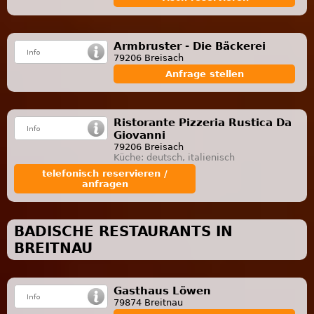
Armbruster - Die Bäckerei
79206 Breisach
Anfrage stellen
Ristorante Pizzeria Rustica Da
Giovanni
79206 Breisach
Küche: deutsch, italienisch
telefonisch reservieren /
anfragen
BADISCHE RESTAURANTS IN
BREITNAU
Gasthaus Löwen
79874 Breitnau