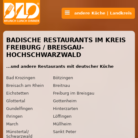
andere Küche | Landkreis
BADISCHE RESTAURANTS IM KREIS
FREIBURG / BREISGAU-
HOCHSCHWARZWALD
...und andere Restaurants mit deutscher Küche
Bad Krozingen
Bötzingen
Breisach am Rhein
Breitnau
Eichstetten
Freiburg im Breisgau
Glottertal
Gottenheim
Gundelfingen
Hinterzarten
Ihringen
Löffingen
March
Müllheim
Münstertal/
Sankt Peter
Schwarzwald