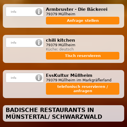
Armbruster - Die Bäckerei
79379 Müllheim
Anfrage stellen
chili kitchen
79379 Müllheim
Küche: deutsch
Tisch reservieren
EssKultur Müllheim
79379 Müllheim im Markgräflerland
telefonisch reservieren /
anfragen
BADISCHE RESTAURANTS IN
MÜNSTERTAL/ SCHWARZWALD