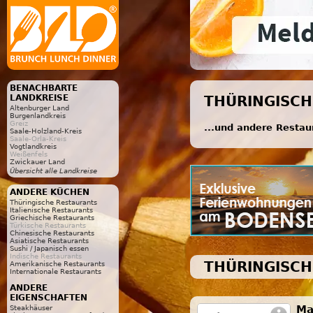
BENACHBARTE
LANDKREISE
THÜRINGISCH
Altenburger Land
Burgenlandkreis
Greiz
...und andere Restau
Saale-Holzland-Kreis
Saale-Orla-Kreis
Vogtlandkreis
Weißenfels
Zwickauer Land
Übersicht alle Landkreise
ANDERE KÜCHEN
Thüringische Restaurants
Italienische Restaurants
Griechische Restaurants
Türkische Restaurants
Chinesische Restaurants
Asiatische Restaurants
Sushi / Japanisch essen
Indische Restaurants
THÜRINGISCH
Amerikanische Restaurants
Internationale Restaurants
ANDERE
EIGENSCHAFTEN
Ma
Steakhäuser