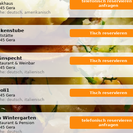
telefonisch reservieren 
akhaus
anfragen
45 Gera
he: deutsch, amerikanisch
nkenstube
Tisch reservieren
tstätte
45 Gera
ünspecht
Tisch reservieren
taurant & Weinbar
45 Gera
he: deutsch, italienisch
oli1
Tisch reservieren
45 Gera
he: deutsch, italienisch
 Wintergarten
telefonisch reservieren 
taurant & Pension
anfragen
45 Gera
he: deutsch