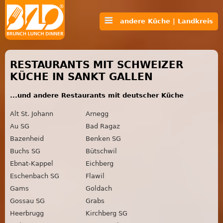
andere Küche | Landkreis
RESTAURANTS MIT SCHWEIZER
KÜCHE IN SANKT GALLEN
...und andere Restaurants mit deutscher Küche
Alt St. Johann
Arnegg
Au SG
Bad Ragaz
Bazenheid
Benken SG
Buchs SG
Bütschwil
Ebnat-Kappel
Eichberg
Eschenbach SG
Flawil
Gams
Goldach
Gossau SG
Grabs
Heerbrugg
Kirchberg SG