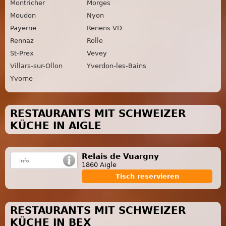
Montricher
Morges
Moudon
Nyon
Payerne
Renens VD
Rennaz
Rolle
St-Prex
Vevey
Villars-sur-Ollon
Yverdon-les-Bains
Yvorne
RESTAURANTS MIT SCHWEIZER
KÜCHE IN AIGLE
Relais de Vuargny
1860 Aigle
Tisch reservieren
RESTAURANTS MIT SCHWEIZER
KÜCHE IN BEX