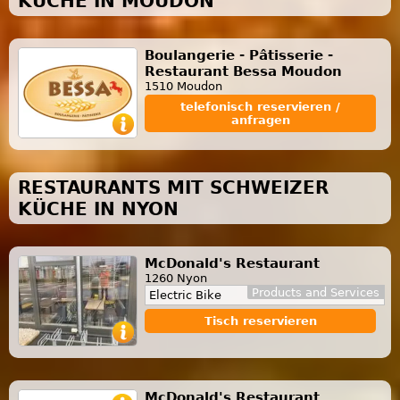
KÜCHE IN MOUDON
Boulangerie - Pâtisserie -
Restaurant Bessa Moudon
1510 Moudon
telefonisch reservieren /
anfragen
RESTAURANTS MIT SCHWEIZER
KÜCHE IN NYON
McDonald's Restaurant
1260 Nyon
Products and Services
Electric Bike
Tisch reservieren
McDonald's Restaurant