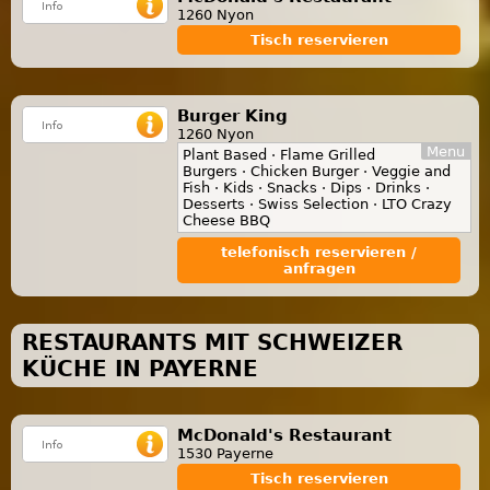
1260 Nyon
Tisch reservieren
Burger King
1260 Nyon
Menu
Plant Based · Flame Grilled
Burgers · Chicken Burger · Veggie and
Fish · Kids · Snacks · Dips · Drinks ·
Desserts · Swiss Selection · LTO Crazy
Cheese BBQ
telefonisch reservieren /
anfragen
RESTAURANTS MIT SCHWEIZER
KÜCHE IN PAYERNE
McDonald's Restaurant
1530 Payerne
Tisch reservieren