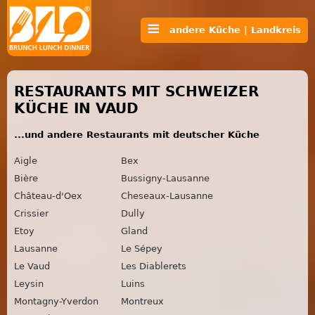
andere Küche | Landkreis
RESTAURANTS MIT SCHWEIZER
KÜCHE IN VAUD
...und andere Restaurants mit deutscher Küche
Aigle
Bex
Bière
Bussigny-Lausanne
Château-d'Oex
Cheseaux-Lausanne
Crissier
Dully
Etoy
Gland
Lausanne
Le Sépey
Le Vaud
Les Diablerets
Leysin
Luins
Montagny-Yverdon
Montreux