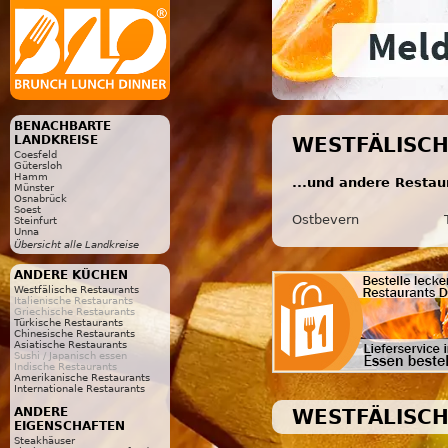
BENACHBARTE
LANDKREISE
WESTFÄLISCH
Coesfeld
Gütersloh
Hamm
...und andere Restau
Münster
Osnabrück
Soest
Ostbevern
Steinfurt
Unna
Übersicht alle Landkreise
ANDERE KÜCHEN
Westfälische Restaurants
Italienische Restaurants
Griechische Restaurants
Türkische Restaurants
Chinesische Restaurants
Asiatische Restaurants
Sushi / Japanisch essen
Indische Restaurants
Amerikanische Restaurants
Internationale Restaurants
WESTFÄLISCH
ANDERE
EIGENSCHAFTEN
Steakhäuser