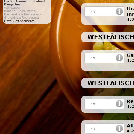
Fischrestaurants & Seafood
Biergarten
Weinstuben
Ho
Raucher Restaurants
In
Barrierefreie Restaurants
Glutenfreie Restaurants
483
Hotel-Arrangements
WESTFÄLISCH
Ga
482
WESTFÄLISCH
Re
482
Al
482