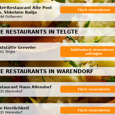
tel-Restaurant Alte Post
Tisch reservieren
h. Shkelzen Balija
46 Ostbevern
E RESTAURANTS IN TELGTE
ststätte Greveler
telefonisch reservieren 
91 Telgte
anfragen
E RESTAURANTS IN WARENDORF
staurant Haus Allendorf
Tisch reservieren
31 Warendorf
te Herrlichkeit
Tisch reservieren
31 Warendorf