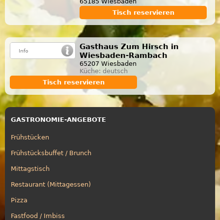
65185 Wiesbaden
Tisch reservieren
Gasthaus Zum Hirsch in
Wiesbaden-Rambach
65207 Wiesbaden
Küche: deutsch
Tisch reservieren
GASTRONOMIE-ANGEBOTE
Frühstücken
Frühstücksbuffet / Brunch
Mittagstisch
Restaurant (Mittagessen)
Pizza
Fastfood / Imbiss